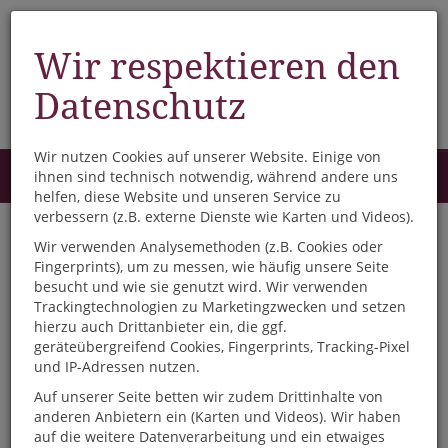
Wir respektieren den
Datenschutz
Wir nutzen Cookies auf unserer Website. Einige von
Menü
ihnen sind technisch notwendig, während andere uns
0
helfen, diese Website und unseren Service zu
verbessern (z.B. externe Dienste wie Karten und Videos).
Wir verwenden Analysemethoden (z.B. Cookies oder
Willkommen bei NOVA
Fingerprints), um zu messen, wie häufig unsere Seite
BUCH - Wir machen Vreden
besucht und wie sie genutzt wird. Wir verwenden
Trackingtechnologien zu Marketingzwecken und setzen
und Meppen lesenswert!
hierzu auch Drittanbieter ein, die ggf.
geräteübergreifend Cookies, Fingerprints, Tracking-Pixel
Bei uns finden Sie Romane, Krimis, Sachbücher, Ratgeber,
und IP-Adressen nutzen.
Kinderbücher, eBooks, Hörbücher, kleine Geschenkideen und
Auf unserer Seite betten wir zudem Drittinhalte von
vieles mehr.
anderen Anbietern ein (Karten und Videos). Wir haben
Stöbern Sie in unserem Online-Shop, wann immer Sie Lust
auf die weitere Datenverarbeitung und ein etwaiges
haben und lassen Sie sich Ihre Bestellung portofrei nach