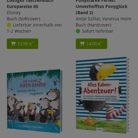
Lustiges Taschenbuch
Ponystarke Ferien.
Europareise 05
Unverhofftes Ponyglück
Disney
(Band 2)
Buch (Softcover)
Antje Szillat, Vanessa Holm
Lieferbar innerhalb von
Buch (Hardcover)
1-2 Wochen
Sofort lieferbar
12,99 €
14,00 €
*
*