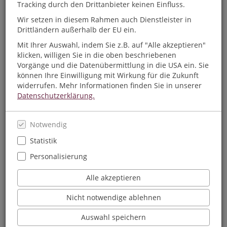
Tracking durch den Drittanbieter keinen Einfluss.
Hause oder für den nächsten Tag zur Abholung in unsere
Buchhandlung liefern.
Wir setzen in diesem Rahmen auch Dienstleister in
Damit tun Sie auch noch etwas Gutes für die Umwelt. Denn
Drittländern außerhalb der EU ein.
die Ware wird in klimafreundlichen Mehrwegwannen über
Mit Ihrer Auswahl, indem Sie z.B. auf "Alle akzeptieren"
Nacht in unsere Buchhandlung geliefert.
klicken, willigen Sie in die oben beschriebenen
Vorgänge und die Datenübermittlung in die USA ein. Sie
Wir wünschen Ihnen viel Spaß beim Stöbern!
können Ihre Einwilligung mit Wirkung für die Zukunft
widerrufen. Mehr Informationen finden Sie in unserer
Datenschutzerklärung.
Aktuelles aus unseren
Notwendig
Buchhandlungen
Statistik
Personalisierung
Alle akzeptieren
Nicht notwendige ablehnen
Auswahl speichern